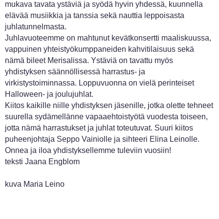
mukava tavata ystäviä ja syödä hyvin yhdessä, kuunnella
elävää musiikkia ja tanssia sekä nauttia leppoisasta
juhlatunnelmasta.
Juhlavuoteemme on mahtunut kevätkonsertti maaliskuussa,
vappuinen yhteistyökumppaneiden kahvitilaisuus sekä
nämä bileet Merisalissa. Ystäviä on tavattu myös
yhdistyksen säännöllisessä harrastus- ja
virkistystoiminnassa. Loppuvuonna on vielä perinteiset
Halloween- ja joulujuhlat.
Kiitos kaikille niille yhdistyksen jäsenille, jotka olette tehneet
suurella sydämellänne vapaaehtoistyötä vuodesta toiseen,
jotta nämä harrastukset ja juhlat toteutuvat. Suuri kiitos
puheenjohtaja Seppo Vainiolle ja sihteeri Elina Leinolle.
Onnea ja iloa yhdistyksellemme tuleviin vuosiin!
teksti Jaana Engblom
kuva Maria Leino