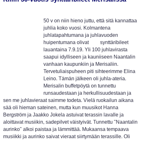
50 v on niin hieno juttu, että sitä kannattaa
juhlia koko vuosi. Kolmantena
juhlatapahtumana ja juhlavuoden
huipentumana olivat synttäribileet
lauantaina 7.9.19. Yli 100 juhlavirasta
saapui idylliseen ja kauniiseen Naantalin
vanhaan kaupunkiin ja Merisaliin.
Tervetuliaispuheen piti sihteerimme Elina
Leino. Tämän jälkeen oli juhla-ateria.
Merisalin buffetpöytä on tunnettu
runsaudestaan ja herkullisuudestaan ja
sen me juhlavieraat saimme todeta. Vielä ruokailun aikana
sää oli hieman sateinen, mutta kun muusikot Hanna
Bergström ja Jaakko Jokela astuivat terassin lavalle ja
aloittavat musiikin, sadepilvet väistyivät. Tunnettu "Naantalin
aurinko" alkoi paistaa ja lämmittää. Mukaansa tempaava
musiikki ja aurinko saivat vieraat siirtymään terassille. Oli