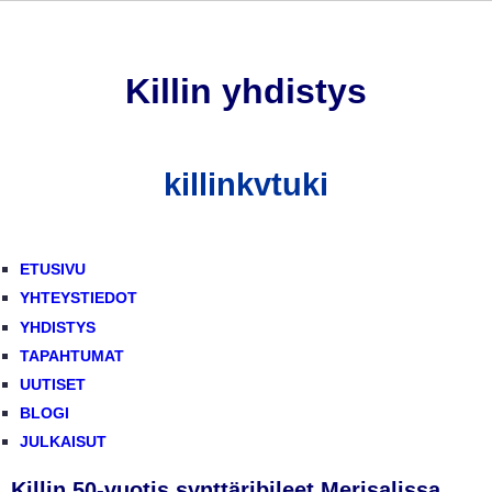
Hyppää
pääsisältöön
Killin yhdistys
killinkvtuki
ETUSIVU
YHTEYSTIEDOT
YHDISTYS
TAPAHTUMAT
UUTISET
BLOGI
JULKAISUT
Killin 50-vuotis synttäribileet Merisalissa