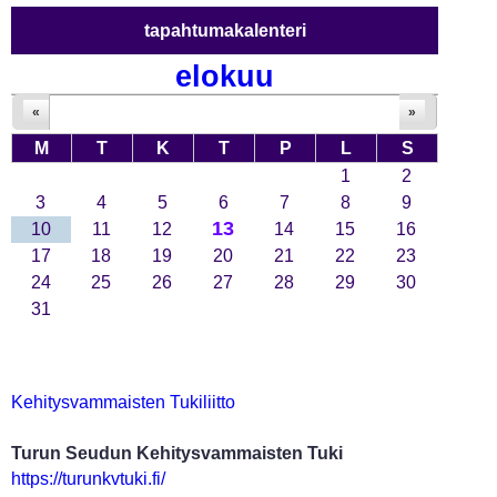
tapahtumakalenteri
elokuu
«
»
M
T
K
T
P
L
S
1
2
3
4
5
6
7
8
9
13
10
11
12
14
15
16
17
18
19
20
21
22
23
24
25
26
27
28
29
30
31
Kehitysvammaisten Tukiliitto
Turun Seudun Kehitysvammaisten Tuki
https://turunkvtuki.fi/